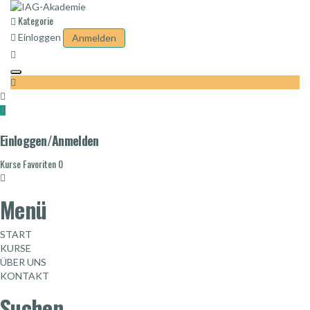
Kategorie
Einloggen
Anmelden
Toggle
navigation
Einloggen/Anmelden
Kurse
Favoriten
0
Menü
START
KURSE
ÜBER UNS
KONTAKT
Suchen